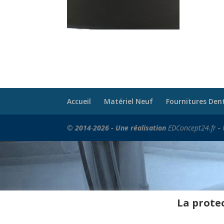
Accueil
Matériel Neuf
Fournitures Den
© 2014
-
2026 - Une réalisation
EDConcept24.fr
-
La protec