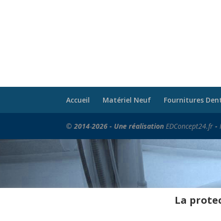
Accueil
Matériel Neuf
Fournitures Den
© 2014
-
2026 - Une réalisation
EDConcept24.fr
-
La protec