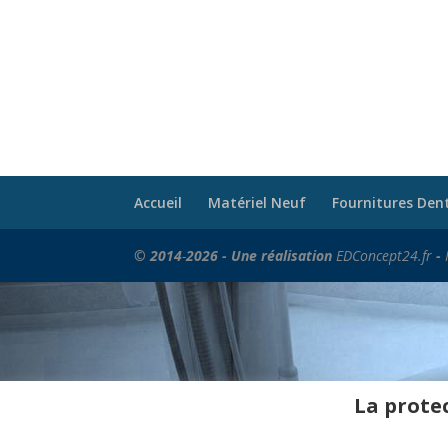
Accueil
Matériel Neuf
Fournitures Den
© 2014
-
2026 - Une réalisation
EDConcept24.fr
-
La protec