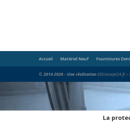
Accueil
Matériel Neuf
Fournitures Den
© 2014
-
2026 - Une réalisation
EDConcept24.fr
-
La protec